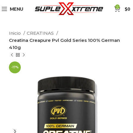
0
MENU
$
0
Inicio
CREATINAS
Creatina Creapure Pvl Gold Series 100% German
410g
-17%