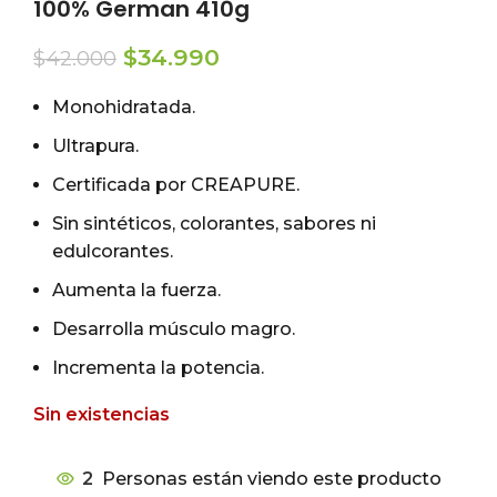
100% German 410g
El
El
$
34.990
$
42.000
precio
precio
original
actual
Monohidratada.
era:
es:
Ultrapura.
$42.000.
$34.990.
Certificada por CREAPURE.
Sin sintéticos, colorantes, sabores ni
edulcorantes.
Aumenta la fuerza.
Desarrolla músculo magro.
Incrementa la potencia.
Sin existencias
2
Personas están viendo este producto