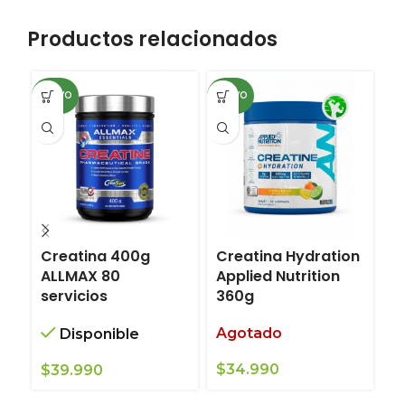
Productos relacionados
NUEVO
NUEVO
Creatina 400g
Creatina Hydration
C
ALLMAX 80
Applied Nutrition
M
servicios
360g
5
Agotado
Disponible
$
34.990
$
39.990
$