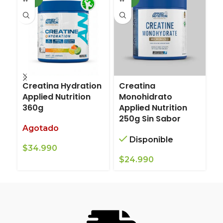
Creatina Hydration
Creatina
C
Applied Nutrition
Monohidrato
M
360g
Applied Nutrition
O
250g Sin Sabor
Agotado
Disponible
$
34.990
$
$
24.990