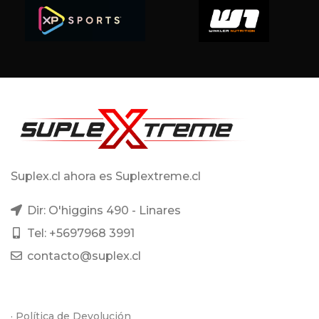
Suplex.cl ahora es Suplextreme.cl
Dir: O'higgins 490 - Linares
Tel: +5697968 3991
contacto@suplex.cl
· Política de Devolución