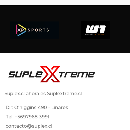
Suplex.cl ahora es Suplextreme.cl
Dir: O'higgins 490 - Linares
Tel: +5697968 3991
contacto@suplex.cl