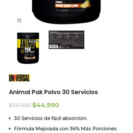
Click to enlarge
Animal Pak Polvo 30 Servicios
El
El
$
44.990
$
55.000
precio
precio
original
actual
30 Servicios de fácil absorción.
era:
es:
Fórmula Mejorada con 36% Más Porciones.