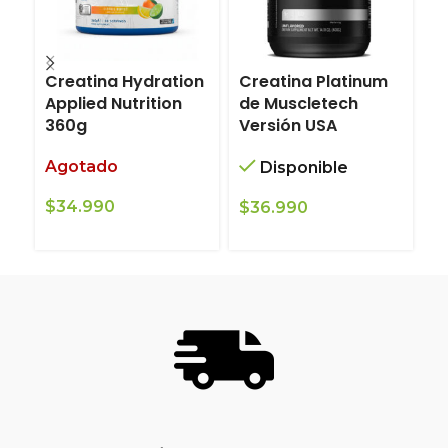
Creatina Hydration
Creatina Platinum
C
Applied Nutrition
de Muscletech
D
360g
Versión USA
A
Agotado
Disponible
$
$
34.990
$
36.990