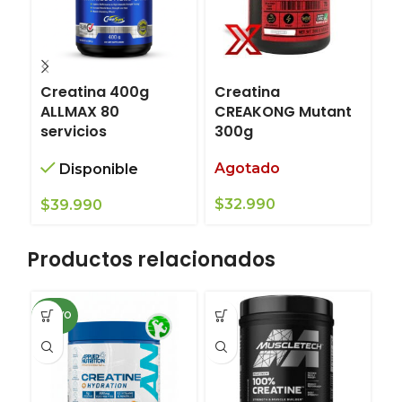
Creatina 400g
Creatina
C
ALLMAX 80
CREAKONG Mutant
M
servicios
300g
N
Agotado
A
Disponible
$
32.990
$
39.990
$
Productos relacionados
NUEVO