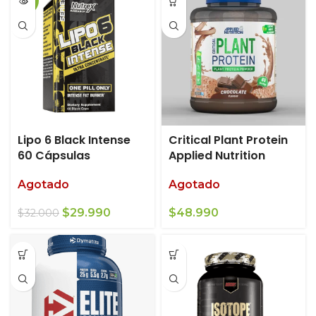
-6%
Lipo 6 Black Intense
Critical Plant Protein
60 Cápsulas
Applied Nutrition
Agotado
Agotado
El
El
$
29.990
$
48.990
$
32.000
precio
precio
original
actual
era:
es:
$32.000.
$29.990.