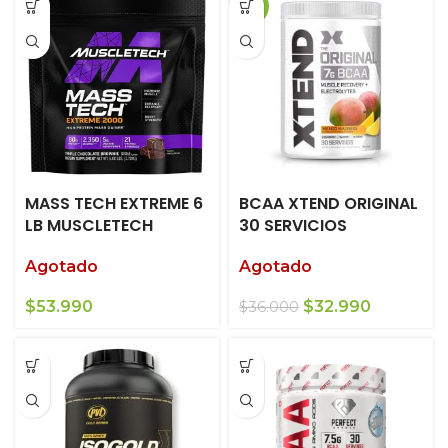
-8%
MASS TECH EXTREME 6
BCAA XTEND ORIGINAL
LB MUSCLETECH
30 SERVICIOS
Agotado
Agotado
El
El
$
53.990
$
32.990
$
36.000
precio
precio
original
actual
era:
es:
$36.000.
$32.990.