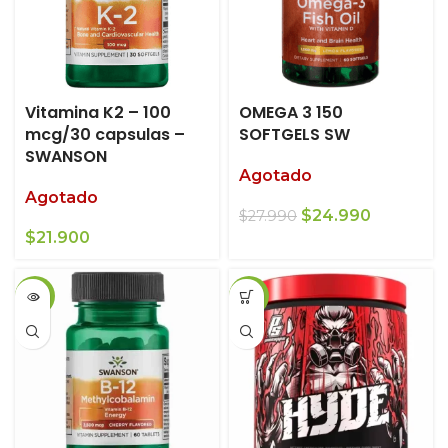
Vitamina K2 – 100
OMEGA 3 150
mcg/30 capsulas –
SOFTGELS SW
SWANSON
Agotado
Agotado
El
El
$
24.990
$
27.990
precio
precio
$
21.900
original
actual
era:
es:
-21%
-8%
$27.990.
$24.990.