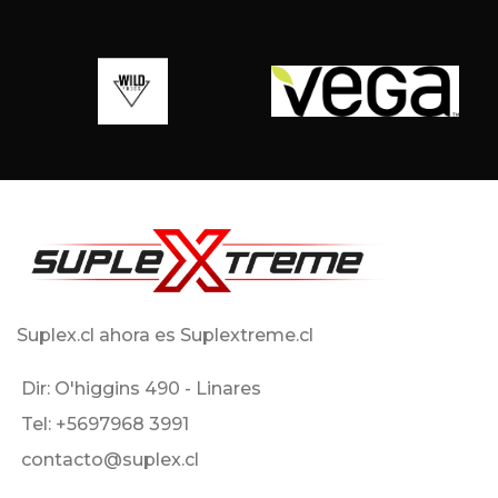
Suplex.cl ahora es Suplextreme.cl
Dir: O'higgins 490 - Linares
Tel: +5697968 3991
contacto@suplex.cl