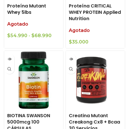
Proteína Mutant
Proteína CRITICAL
Whey 5lbs
WHEY PROTEIN Applied
Nutrition
Agotado
Agotado
Rango
$
54.990
-
$
68.990
de
$
35.000
precios:
desde
$54.990
hasta
$68.990
BIOTINA SWANSON
Creatina Mutant
5000mcg 100
Creakong Cx8 + Bcaa
CÁPSULAS
30 Servicios