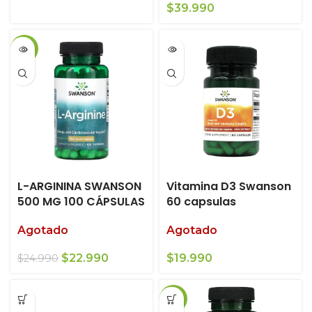
$
39.990
-8%
L-ARGININA SWANSON
Vitamina D3 Swanson
500 MG 100 CÁPSULAS
60 capsulas
Agotado
Agotado
El
El
$
22.990
$
19.990
$
24.990
precio
precio
original
actual
-9%
era:
es: