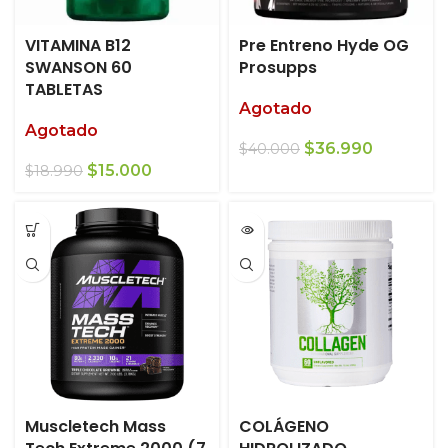
VITAMINA B12
Pre Entreno Hyde OG
SWANSON 60
Prosupps
TABLETAS
Agotado
Agotado
El
El
$
36.990
$
40.000
El
El
precio
precio
$
15.000
$
18.990
precio
precio
original
actual
original
actual
era:
es:
era:
es:
$40.000.
$36.990.
$18.990.
$15.000.
Muscletech Mass
COLÁGENO