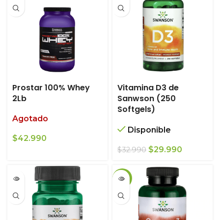
$24.990.
$22.990.
Prostar 100% Whey
Vitamina D3 de
2Lb
Sanwson (250
Softgels)
Agotado
Disponible
$
42.990
El
El
$
29.990
$
32.990
precio
precio
original
actual
-11%
era:
es:
$32.990.
$29.990.