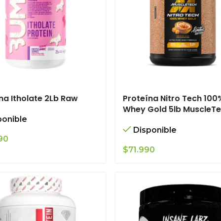
na Itholate 2Lb Raw
Proteína Nitro Tech 100
Whey Gold 5lb MuscleT
ponible
Disponible
90
$
71.990