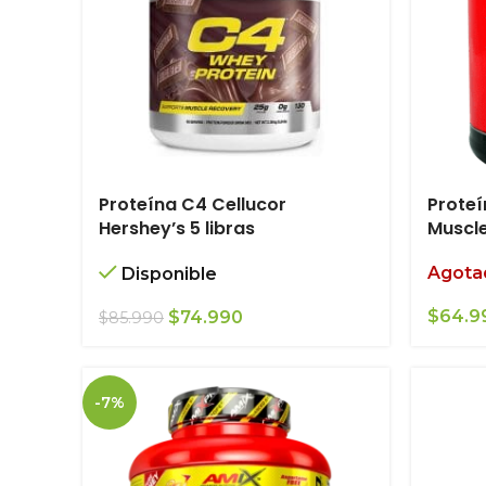
Proteína C4 Cellucor
Proteí
Hershey’s 5 libras
Muscl
Agota
Disponible
El
El
$
64.9
$
74.990
$
85.990
precio
precio
original
actual
era:
es:
-7%
$85.990.
$74.990.