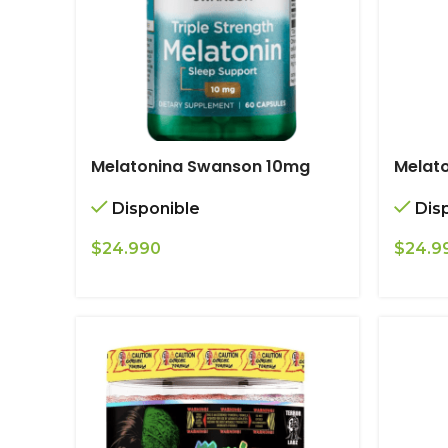
Melatonina Swanson 10mg
Melat
Disponible
Dis
$
24.990
$
24.9