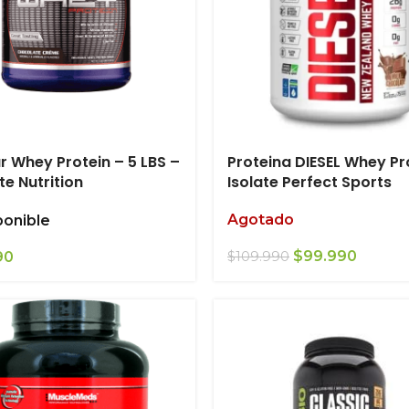
r Whey Protein – 5 LBS –
Proteina DIESEL Whey Pr
te Nutrition
Isolate Perfect Sports
Agotado
ponible
El
El
$
99.990
90
$
109.990
precio
precio
original
actual
era:
es:
$109.990.
$99.99