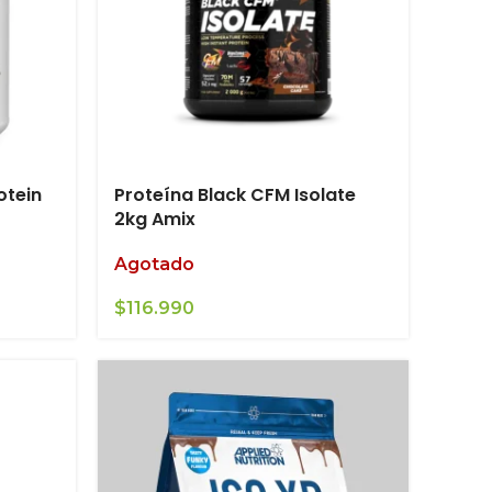
otein
Proteína Black CFM Isolate
2kg Amix
Agotado
$
116.990
0.