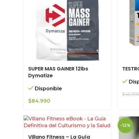
SUPER MAS GAINER 12lbs
TESTR
Dymatize
Dis
Disponible
$
45.99
$
84.990
-12%
Villano Fitness – La Guía