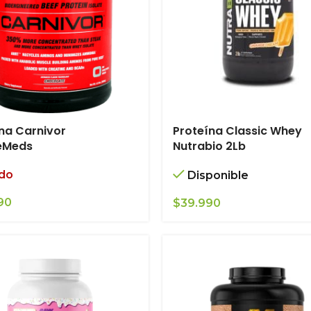
na Carnivor
Proteína Classic Whey
eMeds
Nutrabio 2Lb
do
Disponible
90
$
39.990