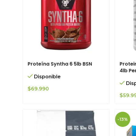
Proteína Syntha 6 5lb BSN
Protei
4lb Pe
Disponible
Dis
$
69.990
$
59.9
-13%