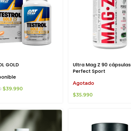
OL GOLD
Ultra Mag Z 90 cápsulas
Perfect Sport
ponible
Agotado
El
El
$
39.990
0
precio
precio
$
35.990
original
actual
era:
es:
$45.990.
$39.990.