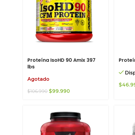
Proteína IsoHD 90 Amix 397
Proteí
lbs
Dis
Agotado
$
46.9
El
El
$
99.990
$
106.990
precio
precio
original
actual
era:
es:
$106.990.
$99.990.