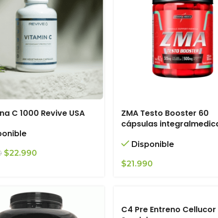
na C 1000 Revive USA
ZMA Testo Booster 60
cápsulas integralmedic
ponible
Disponible
El
El
$
22.990
0
precio
precio
$
21.990
original
actual
era:
es:
$25.990.
$22.990.
C4 Pre Entreno Cellucor