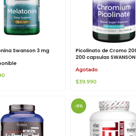
onina Swanson 3 mg
Picolinato de Cromo 2
200 capsulas SWANSON
ponible
Agotado
90
$
39.990
-9%