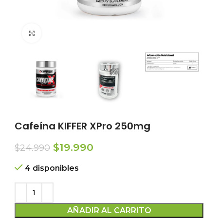
Click to enlarge
Cafeína KIFFER XPro 250mg
El
El
$
19.990
$
24.990
precio
precio
4 disponibles
original
actual
era:
es:
$24.990.
$19.990.
AÑADIR AL CARRITO