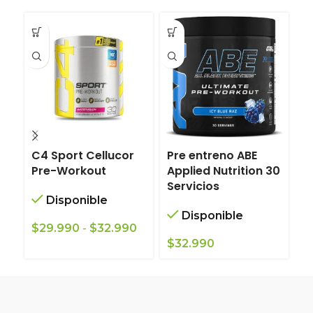
C4 Sport Cellucor
Pre entreno ABE
R
Pre-Workout
Applied Nutrition 30
E
Servicios
W
Disponible
Disponible
Rango
$
29.990
-
$
32.990
de
$
32.990
$
precios:
desde
$29.990
hasta