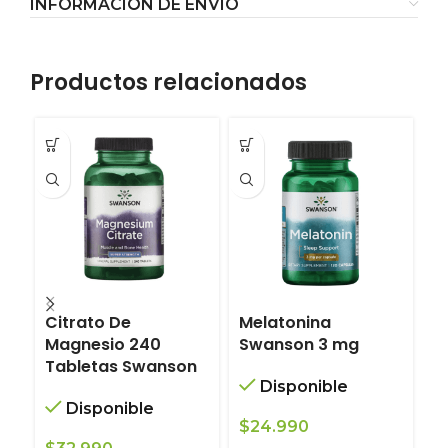
INFORMACIÓN DE ENVÍO
Productos relacionados
Citrato De
Melatonina
P
Magnesio 240
Swanson 3 mg
C
Tabletas Swanson
2
Disponible
S
Disponible
$
24.990
A