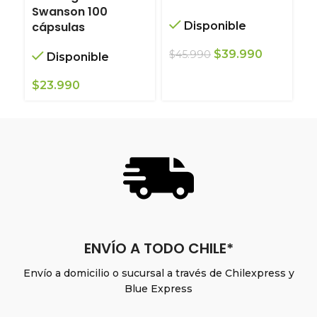
Swanson 100
c
cápsulas
Disponible
S
El
El
$
39.990
$
45.990
A
Disponible
precio
precio
original
actual
$
$
23.990
era:
es:
$45.990.
$39.990.
ENVÍO A TODO CHILE*
Envío a domicilio o sucursal a través de Chilexpress y
Blue Express