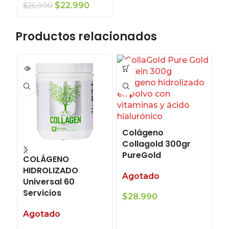
El
El
$
22.990
$
25.990
precio
precio
original
actual
Productos relacionados
era:
es:
$25.990.
$22.990.
Colágeno
Collagold 300gr
PureGold
COLÁGENO
C
HIDROLIZADO
H
Agotado
Universal 60
A
Servicios
$
28.990
$
Agotado