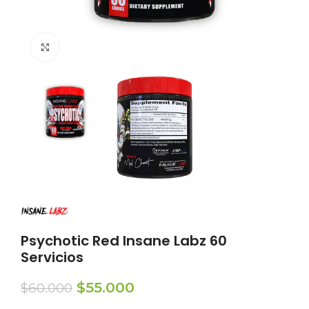
Click to enlarge
Psychotic Red Insane Labz 60
Servicios
El
El
$
55.000
$
60.000
precio
precio