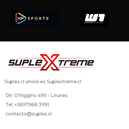
Suplex.cl ahora es Suplextreme.cl
Dir: O'higgins 490 - Linares
Tel: +5697968 3991
contacto@suplex.cl