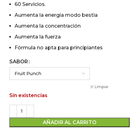
original
actual
60 Servicios.
era:
es:
Aumenta la energía modo bestia
$60.000.
$55.000.
Aumenta la concentración
Aumenta la fuerza
Fórmula no apta para principiantes
SABOR
Limpiar
Sin existencias
AÑADIR AL CARRITO