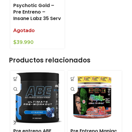
Psychotic Gold –
Pre Entreno –
Insane Labz 35 Serv
Agotado
$
39.990
Productos relacionados
Pre entreno ABE
Pre Entreno Maniac
P