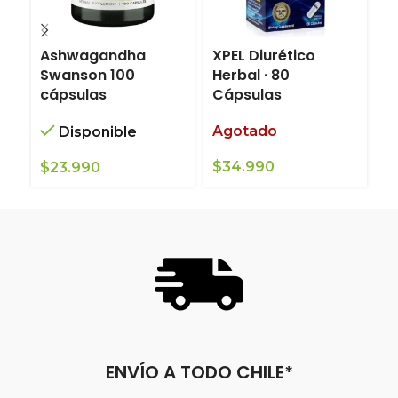
Ashwagandha
XPEL Diurético
V
Swanson 100
Herbal · 80
S
cápsulas
Cápsulas
S
Agotado
Disponible
$
34.990
$
23.990
$
ENVÍO A TODO CHILE*