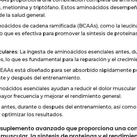
anina, metionina y triptófano. Estos aminoácidos desempeña
e la salud general.
noácidos de cadena ramificada (BCAAs), como la leucina,
 que es efectiva para promover la síntesis de proteína
culares
: La ingesta de aminoácidos esenciales antes, d
s, lo que es fundamental para la reparación y el crecim
x EAAs está diseñado para ser absorbido rápidamente po
nte y después del entrenamiento.
noácidos esenciales ayudan a reducir el dolor muscular
ayor frecuencia y mejorar el rendimiento general.
 antes, durante o después del entrenamiento, así como 
optimizar los resultados.
un suplemento avanzado que proporciona una c
uscular, la síntesis de proteínas y el rendimient