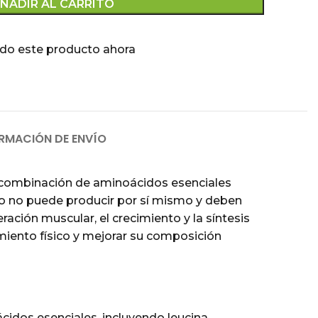
ÑADIR AL CARRITO
do este producto ahora
RMACIÓN DE ENVÍO
combinación de aminoácidos esenciales
po no puede producir por sí mismo y deben
ación muscular, el crecimiento y la síntesis
miento físico y mejorar su composición
idos esenciales, incluyendo leucina,