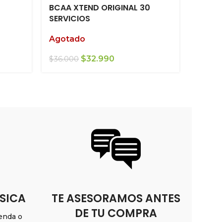
BCAA XTEND ORIGINAL 30
BCAA 
SERVICIOS
servic
Agotado
Agot
El
El
$
32.990
$
30.9
$
36.000
precio
precio
original
actual
era:
es:
$36.000.
$32.990.
SICA
TE ASESORAMOS ANTES
DE TU COMPRA
ienda o