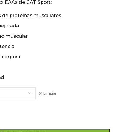
xx EAAs de GAT Sport:
s de proteínas musculares.
mejorada
mo muscular
stencia
 corporal
ad
Limpiar