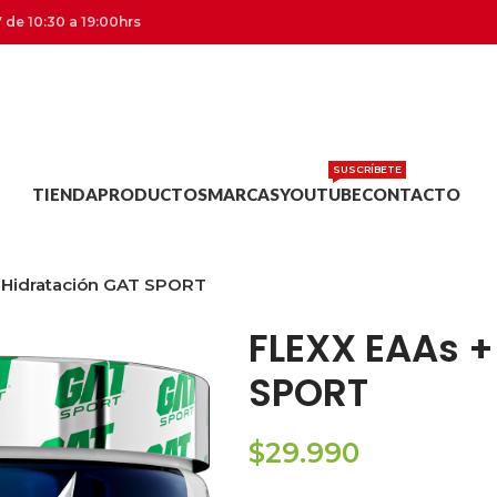
 de 10:30 a 19:00hrs
SUSCRÍBETE
TIENDA
PRODUCTOS
MARCAS
YOUTUBE
CONTACTO
 Hidratación GAT SPORT
FLEXX EAAs +
SPORT
$
29.990