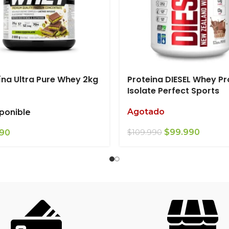
ína Ultra Pure Whey 2kg
Proteina DIESEL Whey Pr
Isolate Perfect Sports
Agotado
ponible
El
El
$
99.990
990
$
109.990
precio
precio
original
actual
era:
es:
$109.990.
$99.99