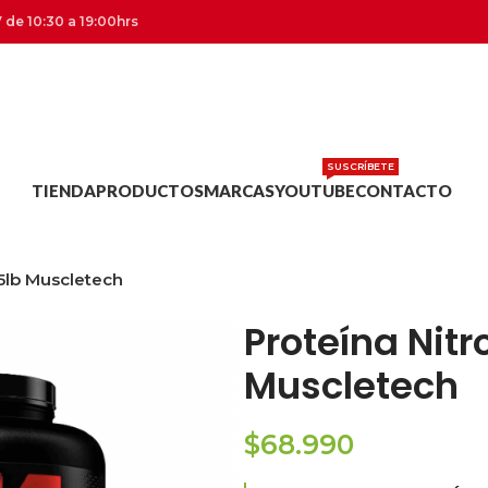
 de 10:30 a 19:00hrs
SUSCRÍBETE
TIENDA
PRODUCTOS
MARCAS
YOUTUBE
CONTACTO
 5lb Muscletech
Proteína Nitr
Muscletech
$
68.990