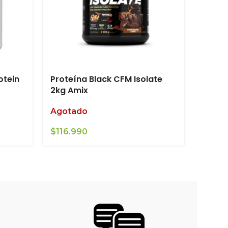
otein
Proteína Black CFM Isolate
Prote
2kg Amix
Muscl
Agotado
Agot
$
116.990
$
64.9
0.