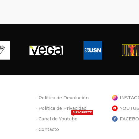
· Política de Devolución
INSTAG
· Política de Privacidad
YOUTU
SUSCRÍBETE
· Canal de Youtube
FACEB
· Contacto