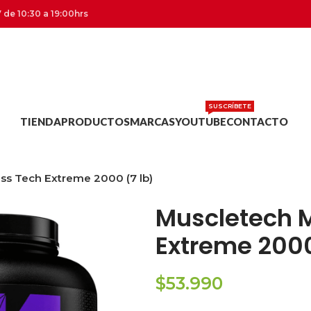
 de 10:30 a 19:00hrs
SUSCRÍBETE
TIENDA
PRODUCTOS
MARCAS
YOUTUBE
CONTACTO
ss Tech Extreme 2000 (7 lb)
Muscletech 
Extreme 2000
$
53.990