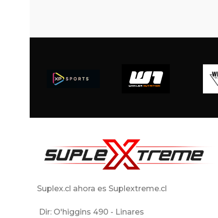
Suplex.cl ahora es Suplextreme.cl
Dir: O'higgins 490 - Linares