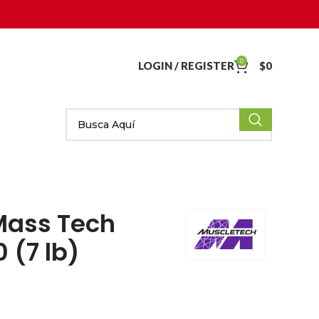
0
LOGIN / REGISTER
$
0
Mass Tech
 (7 lb)