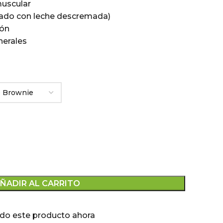
muscular
lado con leche descremada)
ión
nerales
ÑADIR AL CARRITO
do este producto ahora