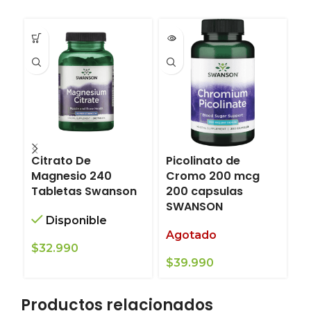
Citrato De
Picolinato de
Mi
Magnesio 240
Cromo 200 mcg
S
Tabletas Swanson
200 capsulas
c
SWANSON
A
Disponible
Agotado
$
$
32.990
$
39.990
Productos relacionados