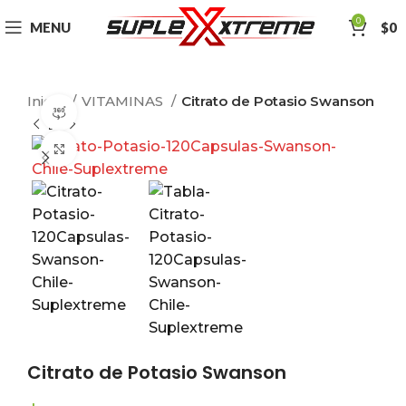
0
MENU
$
0
Inicio
VITAMINAS
Citrato de Potasio Swanson
360 product view
Click to enlarge
Citrato de Potasio Swanson