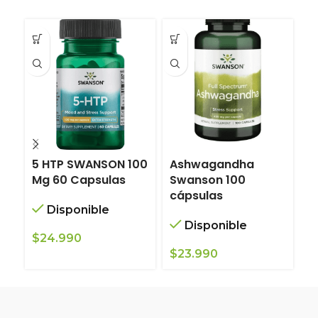
5 HTP SWANSON 100
Ashwagandha
G
Mg 60 Capsulas
Swanson 100
C
cápsulas
Disponible
Disponible
$
24.990
$
$
23.990