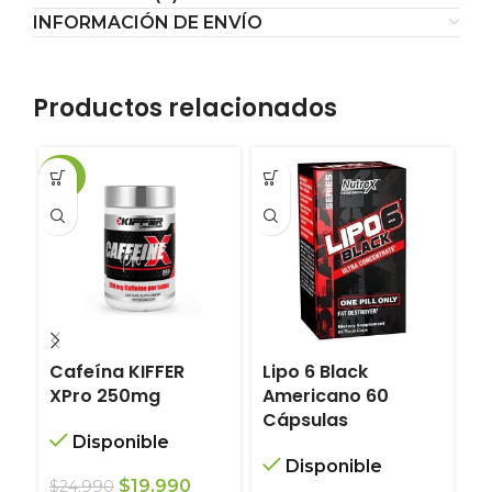
INFORMACIÓN DE ENVÍO
Productos relacionados
-20%
-1
Cafeína KIFFER
Lipo 6 Black
H
XPro 250mg
Americano 60
E
Cápsulas
c
Disponible
A
Disponible
El
El
$
19.990
$
24.990