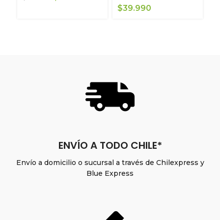
precio
precio
$
39.990
$
original
actual
era:
es:
$24.990.
$19.990.
ENVÍO A TODO CHILE*
Envío a domicilio o sucursal a través de Chilexpress y
Blue Express