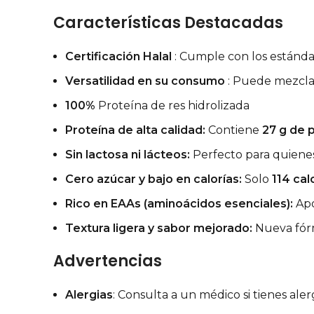
Características Destacadas
Certificación Halal
: Cumple con los estándar
Versatilidad en su consumo
: Puede mezclar
100%
Proteína de res hidrolizada
Proteína de alta calidad:
Contiene
27 g de 
Sin lactosa ni lácteos:
Perfecto para quienes 
Cero azúcar y bajo en calorías:
Solo
114 cal
Rico en EAAs (aminoácidos esenciales):
Apo
Textura ligera y sabor mejorado:
Nueva fórmu
Advertencias
Alergias
: Consulta a un médico si tienes alerg