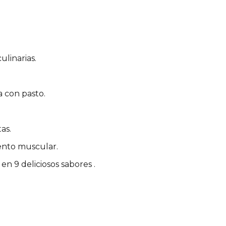
ulinarias.
 con pasto.
as.
ento muscular.
n 9 deliciosos sabores .