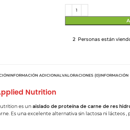
A
2
Personas están viend
CIÓN
INFORMACIÓN ADICIONAL
VALORACIONES (0)
INFORMACIÓN 
Applied Nutrition
utrition es un
aislado de proteína de carne de res hidr
carne. Es una excelente alternativa sin lactosa ni lácteo