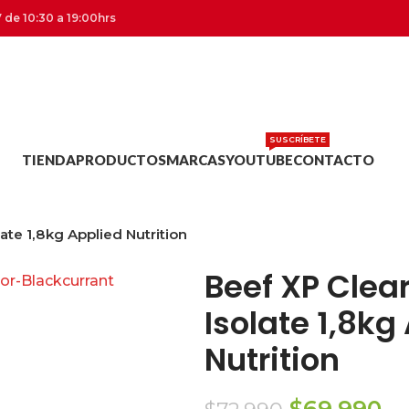
 de 10:30 a 19:00hrs
SUSCRÍBETE
TIENDA
PRODUCTOS
MARCAS
YOUTUBE
CONTACTO
ate 1,8kg Applied Nutrition
Beef XP Clear
Isolate 1,8kg
Nutrition
El
El