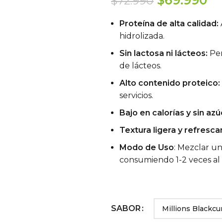
$
69.990
$
72.990
precio
pr
Proteína de alta calidad:
original
ac
hidrolizada.
era:
es
Sin lactosa ni lácteos:
Per
$72.990.
$6
de lácteos.
Alto contenido proteico:
servicios.
Bajo en calorías y sin azú
Textura ligera y refresca
Modo de Uso
: Mezclar u
consumiendo 1-2 veces al
SABOR