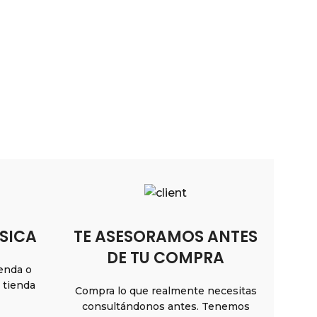
Prote
Hersh
Dispo
$
85.990
SICA
TE ASESORAMOS ANTES
DE TU COMPRA
ienda o
n tienda
Compra lo que realmente necesitas
consultándonos antes. Tenemos