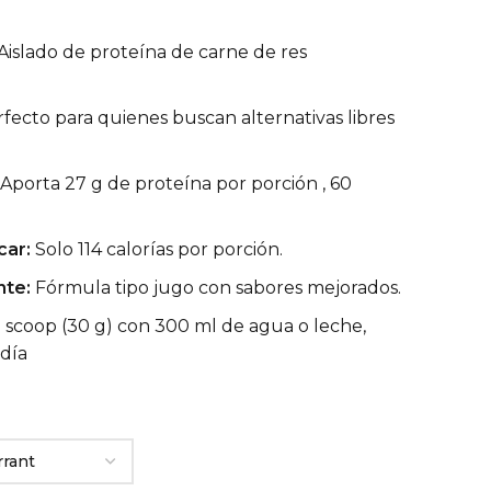
ecio
Aislado de proteína de carne de res
tual
:
fecto para quienes buscan alternativas libres
9.990.
Aporta 27 g de proteína por porción , 60
car:
Solo 114 calorías por porción.
nte:
Fórmula tipo jugo con sabores mejorados.
n scoop (30 g) con 300 ml de agua o leche,
 día