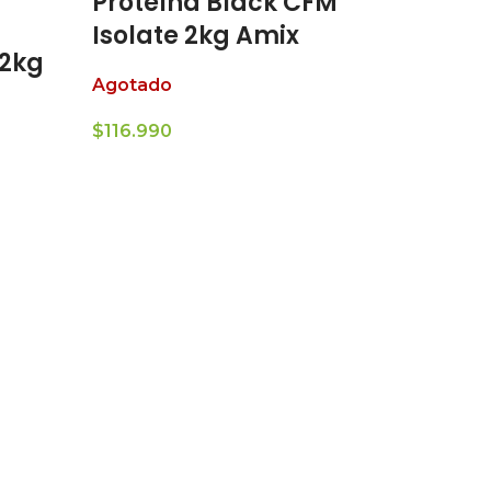
Proteína Black CFM
Isolate 2kg Amix
 2kg
Agotado
$
116.990