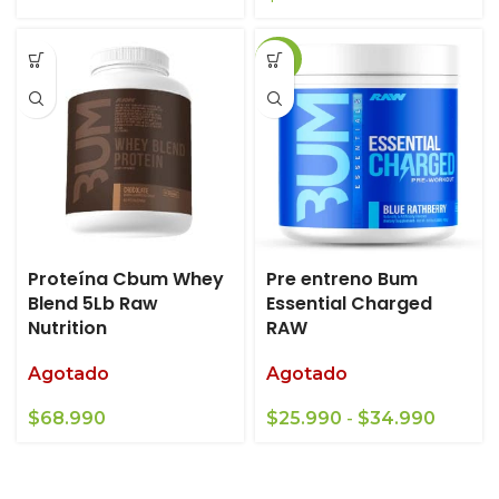
-37%
Proteína Cbum Whey
Pre entreno Bum
Blend 5Lb Raw
Essential Charged
Nutrition
RAW
Agotado
Agotado
Rango
$
68.990
$
25.990
-
$
34.990
de
precios
desde