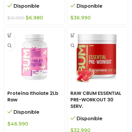
Disponible
Disponible
El
El
$
6.980
$
36.990
$
10.990
precio
precio
original
actual
era:
es:
$10.990.
$6.980.
Proteína Itholate 2Lb
RAW CBUM ESSENTIAL
Raw
PRE-WORKOUT 30
SERV.
Disponible
Disponible
$
46.990
$
32.990