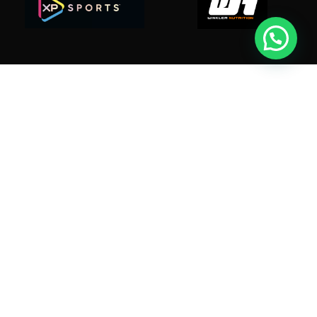
Suplex.cl ahora es Suplextreme.cl
Dir: O'higgins 490 - Linares
Tel: +5697968 3991
contacto@suplex.cl
· Política de Devolución