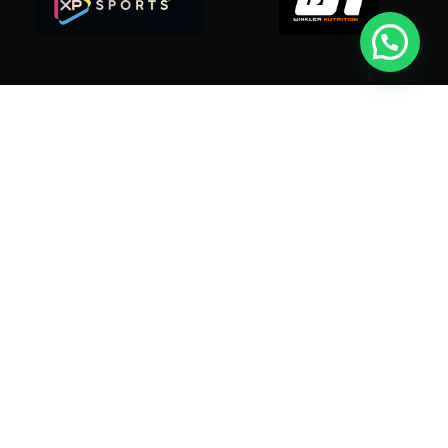
Suplex.cl ahora es Suplextreme.cl
Dir: O'higgins 490 - Linares
Tel: +5697968 3991
contacto@suplex.cl
· Política de Devolución