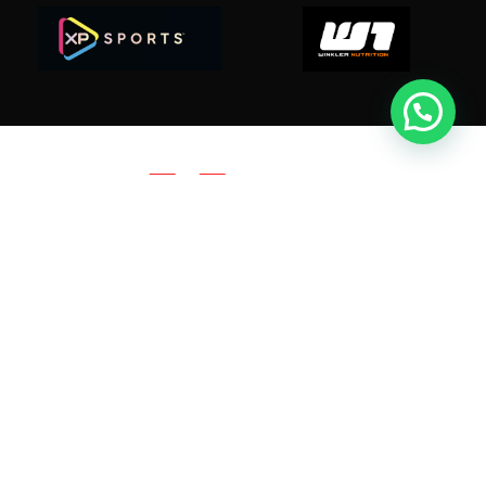
Suplex.cl ahora es Suplextreme.cl
Dir: O'higgins 490 - Linares
Tel: +5697968 3991
contacto@suplex.cl