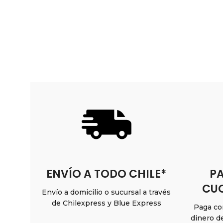
$29.990
ENVÍO A TODO CHILE*
PA
CUO
Envío a domicilio o sucursal a través
de Chilexpress y Blue Express
Paga con
dinero d