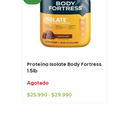
Proteína Isolate Body Fortress
1.5lb
Agotado
Rango
$
25.990
-
$
29.990
de
precios:
desde
$25.990
hasta