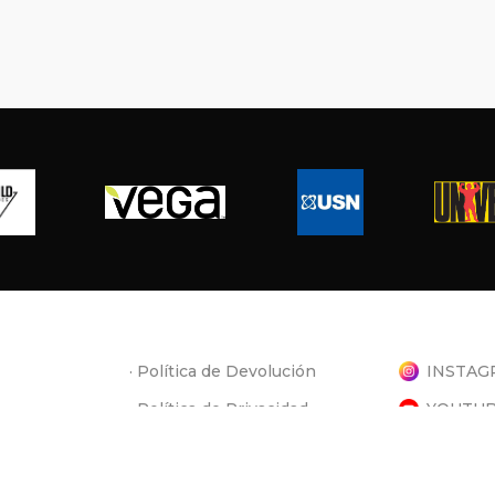
· Política de Devolución
INSTAG
· Política de Privacidad
YOUTU
SUSCRÍBETE
· Canal de Youtube
FACEB
· Contacto