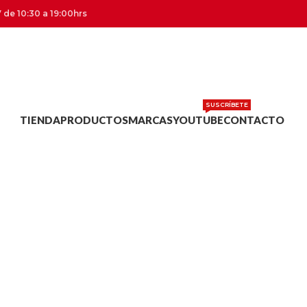
 de 10:30 a 19:00hrs
SUSCRÍBETE
TIENDA
PRODUCTOS
MARCAS
YOUTUBE
CONTACTO